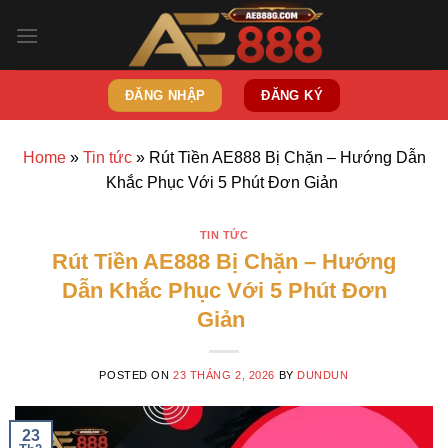
Skip
to
content
ĐĂNG NHẬP
ĐĂNG KÝ
Home
»
Tin tức
»
Rút Tiền AE888 Bị Chặn – Hướng Dẫn
Khắc Phục Với 5 Phút Đơn Giản
TIN TỨC
Rút Tiền AE888 Bị Chặn – Hướng
Dẫn Khắc Phục Với 5 Phút Đơn
Giản
POSTED ON
23 THÁNG 2, 2026
BY
DUNDUN
23