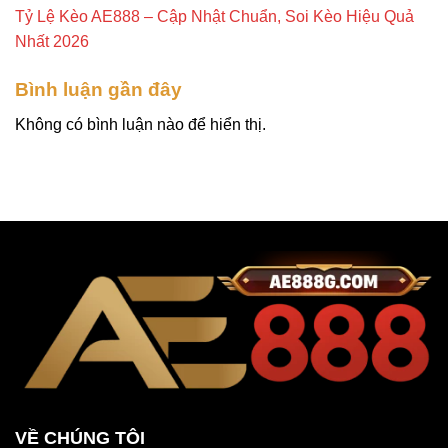
Tỷ Lệ Kèo AE888 – Cập Nhật Chuẩn, Soi Kèo Hiệu Quả
Nhất 2026
Bình luận gần đây
Không có bình luận nào để hiển thị.
VỀ CHÚNG TÔI