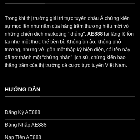
Trong khi thị trường giải trí trực tuyến châu Á chứng kiến
sự mọc lên như nấm của hàng trăm thương hiệu mới với
những chiến dịch marketing “khủng”,
AE888
lại lặng lẽ tồn
tại như một thực thể bền bỉ. Không ồn ào, không phô
trương, nhưng với gần một thập kỷ hiện diện, cái tên này
đã trở thành một “chứng nhân” lịch sử, chứng kiến bao
thăng trầm của thị trường cá cược trực tuyến Việt Nam.
HƯỚNG DẪN
Đăng Ký AE888
Đăng Nhập AE888
Nạp Tiền AE888