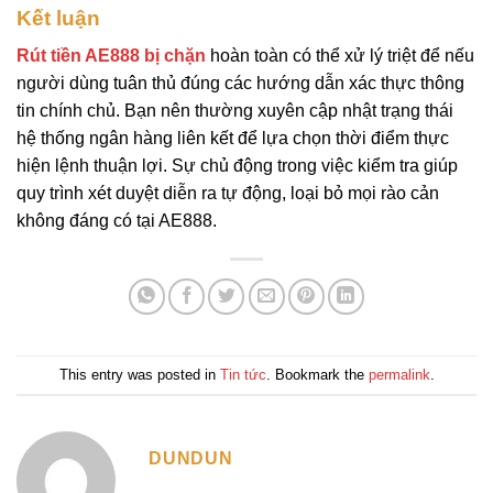
Kết luận
Rút tiền AE888 bị chặn
hoàn toàn có thể xử lý triệt để nếu
người dùng tuân thủ đúng các hướng dẫn xác thực thông
tin chính chủ. Bạn nên thường xuyên cập nhật trạng thái
hệ thống ngân hàng liên kết để lựa chọn thời điểm thực
hiện lệnh thuận lợi. Sự chủ động trong việc kiểm tra giúp
quy trình xét duyệt diễn ra tự động, loại bỏ mọi rào cản
không đáng có tại AE888.
This entry was posted in
Tin tức
. Bookmark the
permalink
.
DUNDUN