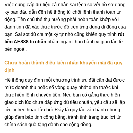
Việc cung cấp dữ liệu cá nhân sai lệch so với hồ sơ đăng
ký ban đầu dẫn đến hệ thống từ chối lệnh thanh toán tự
động. Tên chủ thẻ thụ hưởng phải hoàn toàn khớp với
danh tính đã xác thực trước đó trên ứng dụng di động của
bạn. Sai sót dù chỉ một ký tự nhỏ cũng khiến quy trình
rút
tiền AE888 bị chặn
nhằm ngăn chặn hành vi gian lận từ
bên ngoài.
Chưa hoàn thành điều kiện nhận khuyến mãi đã quy
định
Hệ thống quy định mỗi chương trình ưu đãi cần đạt được
mức doanh thu hoặc số vòng quay nhất định trước khi
thực hiện lệnh chuyển tiền. Nếu bạn cố gắng thực hiện
giao dịch lúc chưa đáp ứng đủ tiêu chuẩn, yêu cầu sẽ lập
tức bị treo hoặc từ chối. Đây là quy tắc vận hành chung
giúp đảm bảo tính công bằng, tránh tình trạng trục lợi từ
chính sách quà tặng dành cho cộng đồng.