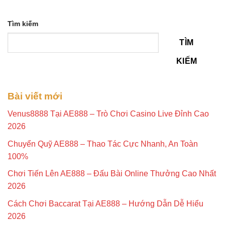
Tìm kiếm
TÌM
KIẾM
Bài viết mới
Venus8888 Tại AE888 – Trò Chơi Casino Live Đỉnh Cao
2026
Chuyển Quỹ AE888 – Thao Tác Cực Nhanh, An Toàn
100%
Chơi Tiến Lên AE888 – Đấu Bài Online Thưởng Cao Nhất
2026
Cách Chơi Baccarat Tại AE888 – Hướng Dẫn Dễ Hiểu
2026