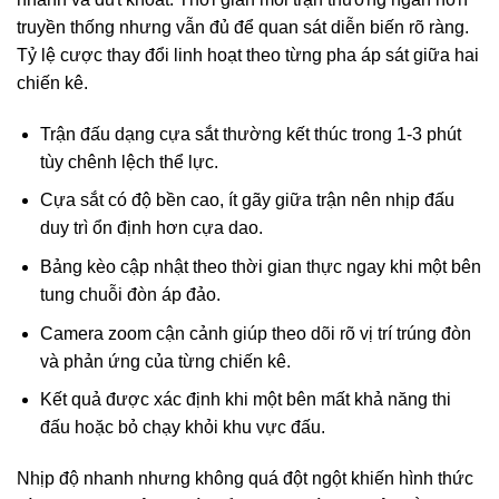
truyền thống nhưng vẫn đủ để quan sát diễn biến rõ ràng.
Tỷ lệ cược thay đổi linh hoạt theo từng pha áp sát giữa hai
chiến kê.
Trận đấu dạng cựa sắt thường kết thúc trong 1-3 phút
tùy chênh lệch thể lực.
Cựa sắt có độ bền cao, ít gãy giữa trận nên nhịp đấu
duy trì ổn định hơn cựa dao.
Bảng kèo cập nhật theo thời gian thực ngay khi một bên
tung chuỗi đòn áp đảo.
Camera zoom cận cảnh giúp theo dõi rõ vị trí trúng đòn
và phản ứng của từng chiến kê.
Kết quả được xác định khi một bên mất khả năng thi
đấu hoặc bỏ chạy khỏi khu vực đấu.
Nhịp độ nhanh nhưng không quá đột ngột khiến hình thức