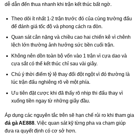
dễ dẫn đến thua nhanh khi trận kết thúc bất ngờ.
Theo dõi ít nhất 1-2 trận trước đó của cùng trường đấu
để đánh giá tốc độ và phong cách ra đòn.
Quan sát cân nặng và chiều cao hai chiến kê vì chênh
lệch lớn thường ảnh hưởng sức bền cuối trận.
Không nên dồn toàn bộ vốn vào 1 trận vì cựa dao và
cựa sắt có thể kết thúc chỉ sau vài giây.
Chú ý thời điểm tỷ lệ thay đổi đột ngột vì đó thường là
lúc trận đấu nghiêng rõ về một phía.
Ưu tiên đặt cược khi đã thấy rõ nhịp thi đấu thay vì
xuống tiền ngay từ những giây đầu.
Áp dụng các nguyên tắc trên sẽ hạn chế rủi ro khi tham gia
đá gà AE888
. Việc quan sát kỹ từng pha va chạm giúp
đưa ra quyết định có cơ sở hơn.