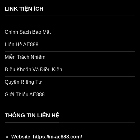
LINK TIỆN ÍCH
Chính Sách Bảo Mật
Liên Hệ AE888
Miễn Trách Nhiệm
Điều Khoản Và Điều Kiện
Quyền Riêng Tư
Giới Thiệu AE888
THÔNG TIN LIÊN HỆ
Website
:
https://m-ae888.com/