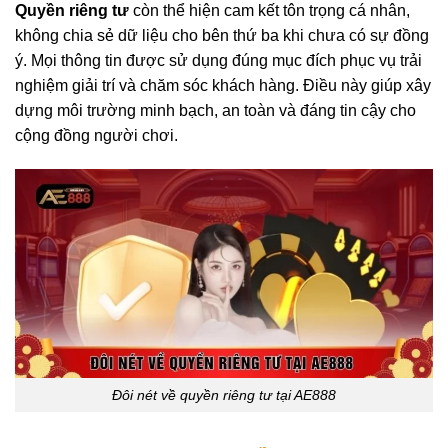
Quyền riêng tư
còn thể hiện cam kết tôn trọng cá nhân,
không chia sẻ dữ liệu cho bên thứ ba khi chưa có sự đồng
ý. Mọi thông tin được sử dụng đúng mục đích phục vụ trải
nghiệm giải trí và chăm sóc khách hàng. Điều này giúp xây
dựng môi trường minh bạch, an toàn và đáng tin cậy cho
cộng đồng người chơi.
Đôi nét về quyền riêng tư tại AE888