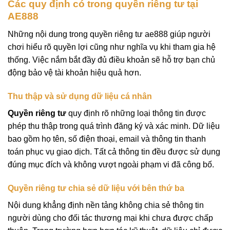
Các quy định có trong quyền riêng tư tại
AE888
Những nội dung trong quyền riêng tư ae888 giúp người
chơi hiểu rõ quyền lợi cũng như nghĩa vụ khi tham gia hệ
thống. Việc nắm bắt đầy đủ điều khoản sẽ hỗ trợ bạn chủ
động bảo vệ tài khoản hiệu quả hơn.
Thu thập và sử dụng dữ liệu cá nhân
Quyền riêng tư
quy định rõ những loại thông tin được
phép thu thập trong quá trình đăng ký và xác minh. Dữ liệu
bao gồm họ tên, số điện thoại, email và thông tin thanh
toán phục vụ giao dịch. Tất cả thông tin đều được sử dụng
đúng mục đích và không vượt ngoài phạm vi đã công bố.
Quyền riêng tư chia sẻ dữ liệu với bên thứ ba
Nội dung khẳng định nền tảng không chia sẻ thông tin
người dùng cho đối tác thương mại khi chưa được chấp