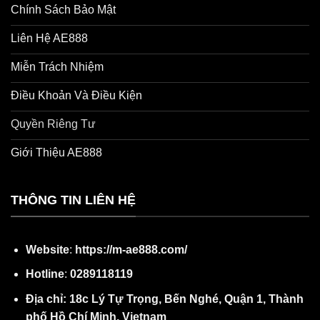
Chính Sách Bảo Mật
Liên Hệ AE888
Miễn Trách Nhiệm
Điều Khoản Và Điều Kiện
Quyền Riêng Tư
Giới Thiệu AE888
THÔNG TIN LIÊN HỆ
Website
:
https://m-ae888.com/
Hotline
:
0289118119
Địa chỉ: 18c Lý Tự Trọng, Bến Nghé, Quận 1, Thành
phố Hồ Chí Minh, Vietnam