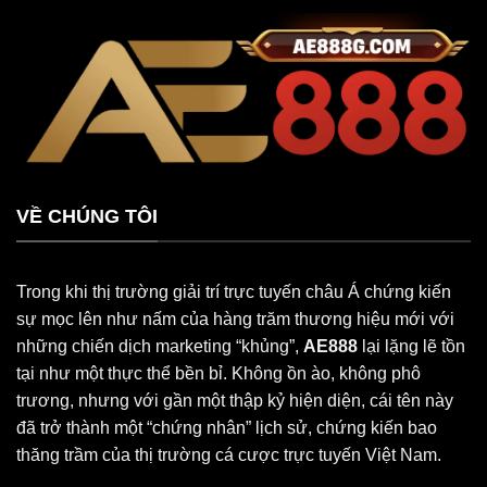
VỀ CHÚNG TÔI
Trong khi thị trường giải trí trực tuyến châu Á chứng kiến
sự mọc lên như nấm của hàng trăm thương hiệu mới với
những chiến dịch marketing “khủng”,
AE888
lại lặng lẽ tồn
tại như một thực thể bền bỉ. Không ồn ào, không phô
trương, nhưng với gần một thập kỷ hiện diện, cái tên này
đã trở thành một “chứng nhân” lịch sử, chứng kiến bao
thăng trầm của thị trường cá cược trực tuyến Việt Nam.