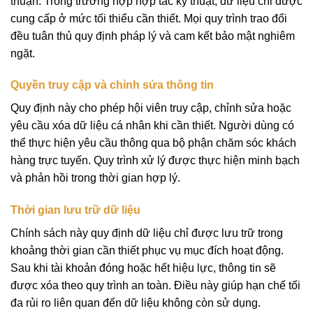
thuận. Trong trường hợp hợp tác kỹ thuật, dữ liệu chỉ được
cung cấp ở mức tối thiểu cần thiết. Mọi quy trình trao đổi
đều tuân thủ quy định pháp lý và cam kết bảo mật nghiêm
ngặt.
Quyền truy cập và chỉnh sửa thông tin
Quy định này cho phép hội viên truy cập, chỉnh sửa hoặc
yêu cầu xóa dữ liệu cá nhân khi cần thiết. Người dùng có
thể thực hiện yêu cầu thông qua bộ phận chăm sóc khách
hàng trực tuyến. Quy trình xử lý được thực hiện minh bạch
và phản hồi trong thời gian hợp lý.
Thời gian lưu trữ dữ liệu
Chính sách này quy định dữ liệu chỉ được lưu trữ trong
khoảng thời gian cần thiết phục vụ mục đích hoạt động.
Sau khi tài khoản đóng hoặc hết hiệu lực, thông tin sẽ
được xóa theo quy trình an toàn. Điều này giúp hạn chế tối
đa rủi ro liên quan đến dữ liệu không còn sử dụng.