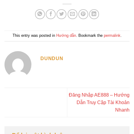
This entry was posted in
Hướng dẫn
. Bookmark the
permalink
.
DUNDUN
Đăng Nhập AE888 – Hướng
Dẫn Truy Cập Tài Khoản
Nhanh