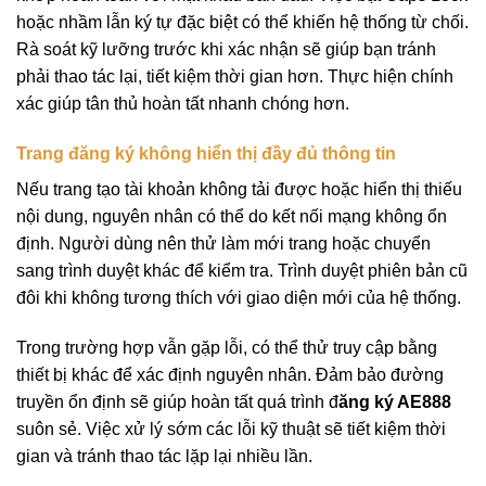
hoặc nhầm lẫn ký tự đặc biệt có thể khiến hệ thống từ chối.
Rà soát kỹ lưỡng trước khi xác nhận sẽ giúp bạn tránh
phải thao tác lại, tiết kiệm thời gian hơn. Thực hiện chính
xác giúp tân thủ hoàn tất nhanh chóng hơn.
Trang đăng ký không hiển thị đầy đủ thông tin
Nếu trang tạo tài khoản không tải được hoặc hiển thị thiếu
nội dung, nguyên nhân có thể do kết nối mạng không ổn
định. Người dùng nên thử làm mới trang hoặc chuyển
sang trình duyệt khác để kiểm tra. Trình duyệt phiên bản cũ
đôi khi không tương thích với giao diện mới của hệ thống.
Trong trường hợp vẫn gặp lỗi, có thể thử truy cập bằng
thiết bị khác để xác định nguyên nhân. Đảm bảo đường
truyền ổn định sẽ giúp hoàn tất quá trình đ
ăng ký AE888
suôn sẻ. Việc xử lý sớm các lỗi kỹ thuật sẽ tiết kiệm thời
gian và tránh thao tác lặp lại nhiều lần.