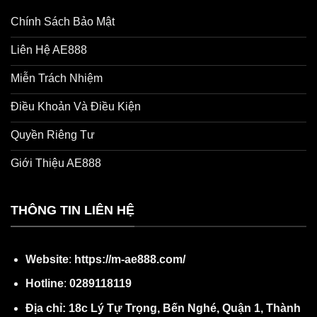
Chính Sách Bảo Mật
Liên Hệ AE888
Miễn Trách Nhiệm
Điều Khoản Và Điều Kiện
Quyền Riêng Tư
Giới Thiệu AE888
THÔNG TIN LIÊN HỆ
Website
:
https://m-ae888.com/
Hotline
:
0289118119
Địa chỉ: 18c Lý Tự Trọng, Bến Nghé, Quận 1, Thành