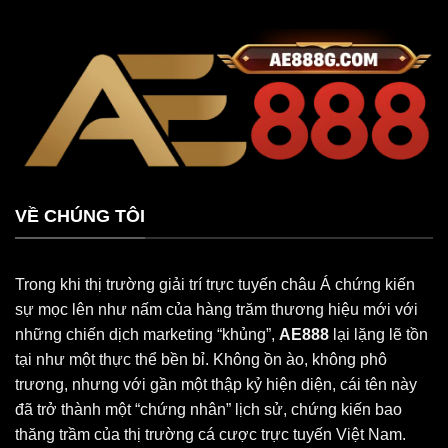
VỀ CHÚNG TÔI
Trong khi thị trường giải trí trực tuyến châu Á chứng kiến
sự mọc lên như nấm của hàng trăm thương hiệu mới với
những chiến dịch marketing “khủng”,
AE888
lại lặng lẽ tồn
tại như một thực thể bền bỉ. Không ồn ào, không phô
trương, nhưng với gần một thập kỷ hiện diện, cái tên này
đã trở thành một “chứng nhân” lịch sử, chứng kiến bao
thăng trầm của thị trường cá cược trực tuyến Việt Nam.