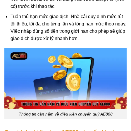
có) trước khi thao tác.
Tuân thủ hạn mức giao dịch: Nhà cái quy định mức rút
tối thiểu, tối đa cho từng lần và tổng hạn mức theo ngày.
Việc nhập đúng số tiền trong giới hạn cho phép sẽ giúp
giao dịch được xử lý nhanh hơn.
Thông tin cần nắm về điều kiện chuyển quỹ AE888