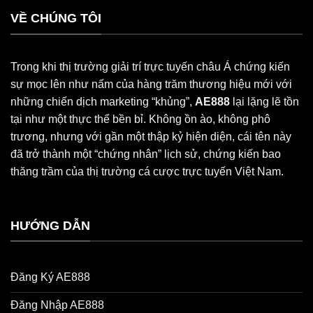
VỀ CHÚNG TÔI
Trong khi thị trường giải trí trực tuyến châu Á chứng kiến
sự mọc lên như nấm của hàng trăm thương hiệu mới với
những chiến dịch marketing “khủng”,
AE888
lại lặng lẽ tồn
tại như một thực thể bền bỉ. Không ồn ào, không phô
trương, nhưng với gần một thập kỷ hiện diện, cái tên này
đã trở thành một “chứng nhân” lịch sử, chứng kiến bao
thăng trầm của thị trường cá cược trực tuyến Việt Nam.
HƯỚNG DẪN
Đăng Ký AE888
Đăng Nhập AE888