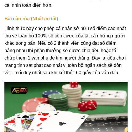
cái nhìn toàn diện hơn.
Bài cào rùa (Nhất ăn tất)
Hình thức này cho phép cá nhân sở hữu số điểm cao nhất
thu về toàn bộ 100% số tiền cược của tất cả những người
khác trong bàn. Nếu có 2 thành viên cùng đạt số điểm
bằng nhau thì phần thưởng sẽ được chia đều hoặc tổ
chức thêm 1 ván phụ để tìm người thắng. Đây là kiểu chơi
mang tính sát phạt cao nhất vì toàn bộ ngân sách sẽ dồn
về 1 mối duy nhất sau khi kết thúc 60 giây của ván đấu.