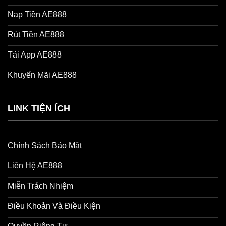
Nạp Tiền AE888
Rút Tiền AE888
Tải App AE888
Khuyến Mãi AE888
LINK TIỆN ÍCH
Chính Sách Bảo Mật
Liên Hệ AE888
Miễn Trách Nhiệm
Điều Khoản Và Điều Kiện