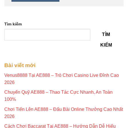
Tìm kiếm
TÌM
KIẾM
Bài viết mới
Venus8888 Tại AE888 – Trò Chơi Casino Live Đỉnh Cao
2026
Chuyển Quỹ AE888 – Thao Tác Cực Nhanh, An Toàn
100%
Chơi Tiến Lên AE888 – Đấu Bài Online Thưởng Cao Nhất
2026
Cách Chơi Baccarat Tại AE888 – Hướng Dẫn Dễ Hiểu