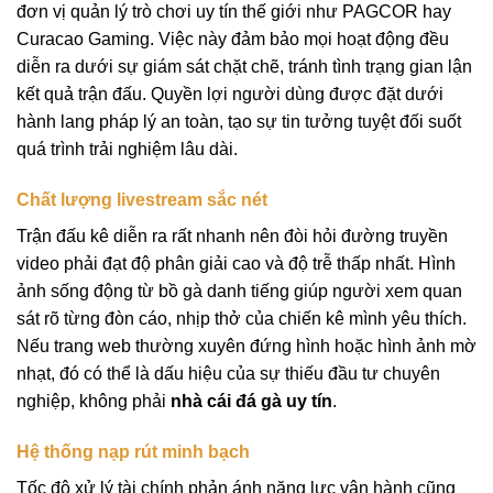
đơn vị quản lý trò chơi uy tín thế giới như PAGCOR hay
Curacao Gaming. Việc này đảm bảo mọi hoạt động đều
diễn ra dưới sự giám sát chặt chẽ, tránh tình trạng gian lận
kết quả trận đấu. Quyền lợi người dùng được đặt dưới
hành lang pháp lý an toàn, tạo sự tin tưởng tuyệt đối suốt
quá trình trải nghiệm lâu dài.
Chất lượng livestream sắc nét
Trận đấu kê diễn ra rất nhanh nên đòi hỏi đường truyền
video phải đạt độ phân giải cao và độ trễ thấp nhất. Hình
ảnh sống động từ bồ gà danh tiếng giúp người xem quan
sát rõ từng đòn cáo, nhịp thở của chiến kê mình yêu thích.
Nếu trang web thường xuyên đứng hình hoặc hình ảnh mờ
nhạt, đó có thể là dấu hiệu của sự thiếu đầu tư chuyên
nghiệp, không phải
nhà cái đá gà uy tín
.
Hệ thống nạp rút minh bạch
Tốc độ xử lý tài chính phản ánh năng lực vận hành cũng