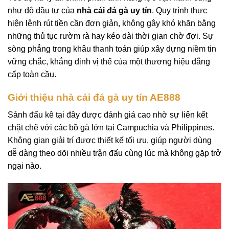
như độ đầu tư của
nhà cái đá gà uy tín
. Quy trình thực
hiện lệnh rút tiền cần đơn giản, không gây khó khăn bằng
những thủ tục rườm rà hay kéo dài thời gian chờ đợi. Sự
sòng phẳng trong khâu thanh toán giúp xây dựng niềm tin
vững chắc, khẳng định vị thế của một thương hiệu đẳng
cấp toàn cầu.
Giới thiệu nhà cái đá gà uy tín AE888
Sảnh đấu kê tại đây được đánh giá cao nhờ sự liên kết
chặt chẽ với các bồ gà lớn tại Campuchia và Philippines.
Không gian giải trí được thiết kế tối ưu, giúp người dùng
dễ dàng theo dõi nhiều trận đấu cùng lúc mà không gặp trở
ngại nào.