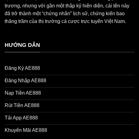
trương, nhưng với gần một thập kỷ hiện diện, cái tên này
đã trở thành một “chứng nhân” lịch sử, chứng kiến bao
thăng trầm của thị trường cá cược trực tuyến Việt Nam.
HƯỚNG DẪN
Đăng Ký AE888
Đăng Nhập AE888
Nạp Tiền AE888
Rút Tiền AE888
Tải App AE888
Khuyến Mãi AE888