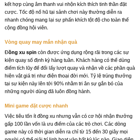
kết hợp cùng âm thanh vui nhộn kích thích tinh thần đặt
cược. Tốc độ nổ hũ tại sảnh chơi này thường diễn ra
nhanh chóng mang lại sự phấn khích tột độ cho toàn thể
cộng đồng hội viên.
Vòng quay may mắn nhận quà
Đ
ồng xu spin
còn được ứng dụng rộng rãi trong các sự
kiện quay số định kỳ hàng tuần. Khách hàng có thể dùng
điểm tích lũy để đổi lấy lượt quay và nhận về các phần quà
hiện vật giá trị như điện thoại đời mới. Tỷ lệ trúng thưởng
tại sự kiện này lên tới 90% nhằm tri ân sự gắn bó của
những người dùng đã luôn đồng hành.
Mini game đặt cược nhanh
Việc tiêu tốn ít đồng xu nhưng vẫn có cơ hội nhận thưởng
gấp 100 lần vốn là ưu điểm của các trò chơi. Các dòng
game này có thời gian diễn ra chỉ từ 15 đến 30 giây mọi
người có thể giải trí linh hoạt vào bất kỳ lúc nào. Giao diện