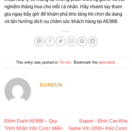
nghiệm thăng hoa cho mỗi cá nhân. Hãy nhanh tay tham
gia ngay bây giờ để khám phá kho tàng trò chơi đa dạng
và tận hưởng dịch vụ chăm sóc khách hàng tại AE888.
This entry was posted in
Tin tức
. Bookmark the
permalink
.
DUNDUN
Điểm Danh AE888 – Quy
Esport – Đỉnh Cao Kho
Trình Nhận Vốn Cược Miễn
Game Với 1000+ Kèo Cược