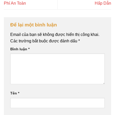
Phí An Toàn
Hấp Dẫn
Để lại một bình luận
Email của bạn sẽ không được hiển thị công khai.
Các trường bắt buộc được đánh dấu
*
Bình luận
*
Tên
*