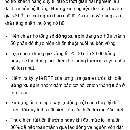
hỗ trợ khách hàng duy trì được thời gian trải nghiệm lâu
dài hơn trên hệ thống. Những kinh nghiệm từ các chuyên
gia sẽ hỗ trợ mọi người hạn chế tối đa rủi ro và nâng cao
khả năng nhận thưởng nổ hũ.
Nên chia nhỏ tổng số
đồng xu spin
đang sở hữu thành
50 phần để thực hiện chiến thuật nuôi hũ bền vững.
Lựa chọn khung giờ vàng từ 20:00 đến 23:00 hàng
ngày để tận dụng thời điểm hệ thống thường xuyên nhả
hũ lớn nhất.
Kiểm tra kỹ tỷ lệ RTP của từng tựa game trước khi đặt
đồng xu spin
nhằm đảm bảo cơ hội chiến thắng luôn ở
mức cao.
Sử dụng tính năng quay tự động một cách hợp lý để
theo dõi quy luật xuất hiện của các biểu tượng đặc biệt.
Thực hiện rút tiền thưởng ngay khi đạt mức lợi nhuận
30% để bảo toàn thành quả lao động và nguồn vốn đặt