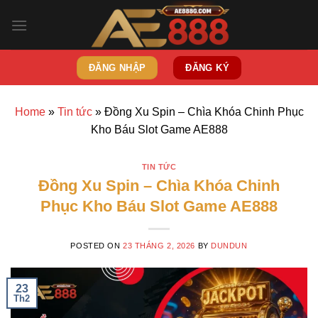
Skip
to
content
ĐĂNG NHẬP
ĐĂNG KÝ
Home
»
Tin tức
»
Đồng Xu Spin – Chìa Khóa Chinh Phục
Kho Báu Slot Game AE888
TIN TỨC
Đồng Xu Spin – Chìa Khóa Chinh
Phục Kho Báu Slot Game AE888
POSTED ON
23 THÁNG 2, 2026
BY
DUNDUN
23
Th2